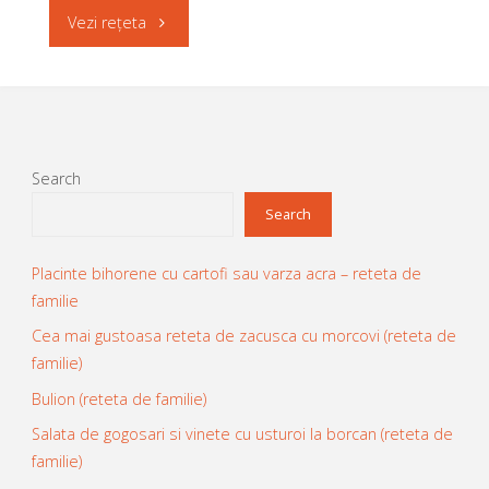
"Bruschete
Vezi rețeta
Chloe
cu
Coscarelli"
anghinare,
nuci
Search
si
Search
patrunjel
Placinte bihorene cu cartofi sau varza acra – reteta de
familie
a
Cea mai gustoasa reteta de zacusca cu morcovi (reteta de
la
familie)
Chloe
Bulion (reteta de familie)
Salata de gogosari si vinete cu usturoi la borcan (reteta de
Coscarelli"
familie)