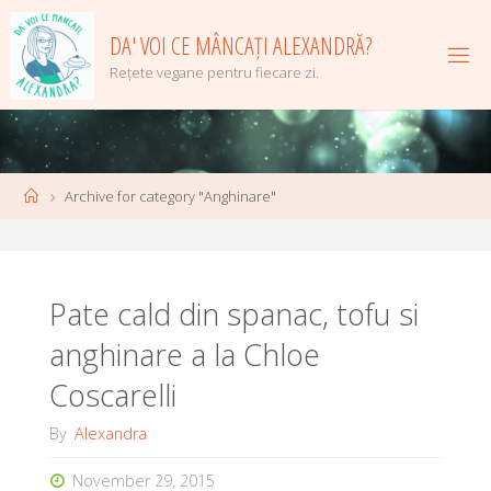
Skip
to
DA' VOI CE MÂNCAȚI ALEXANDRĂ?
content
Rețete vegane pentru fiecare zi.
Home
Archive for category "Anghinare"
Pate cald din spanac, tofu si
anghinare a la Chloe
Coscarelli
By
Alexandra
November 29, 2015