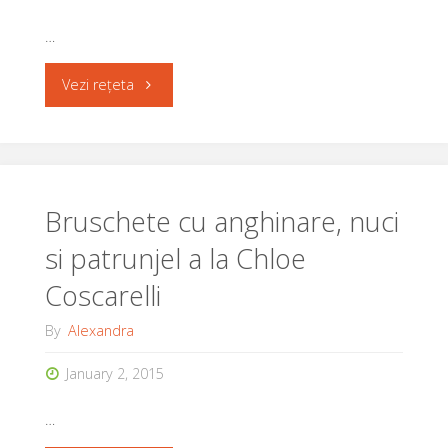
…
"Pate
Vezi rețeta
cald
din
spanac,
Bruschete cu anghinare, nuci
si patrunjel a la Chloe
tofu
Coscarelli
si
By
Alexandra
anghinare
January 2, 2015
a
…
la