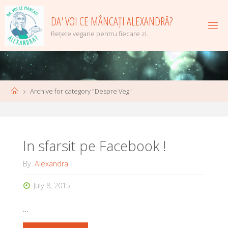
Skip
to
DA' VOI CE MÂNCAȚI ALEXANDRĂ?
content
Rețete vegane pentru fiecare zi.
Home
Archive for category "Despre Veg"
In sfarsit pe Facebook !
By
Alexandra
July 8, 2015
…