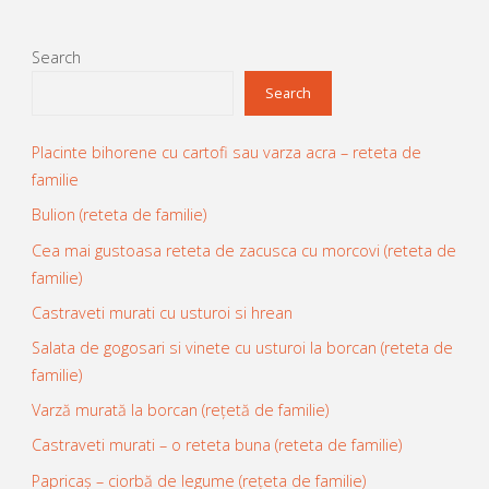
orice"
Search
Search
Placinte bihorene cu cartofi sau varza acra – reteta de
familie
Bulion (reteta de familie)
Cea mai gustoasa reteta de zacusca cu morcovi (reteta de
familie)
Castraveti murati cu usturoi si hrean
Salata de gogosari si vinete cu usturoi la borcan (reteta de
familie)
Varză murată la borcan (rețetă de familie)
Castraveti murati – o reteta buna (reteta de familie)
Papricaș – ciorbă de legume (rețeta de familie)