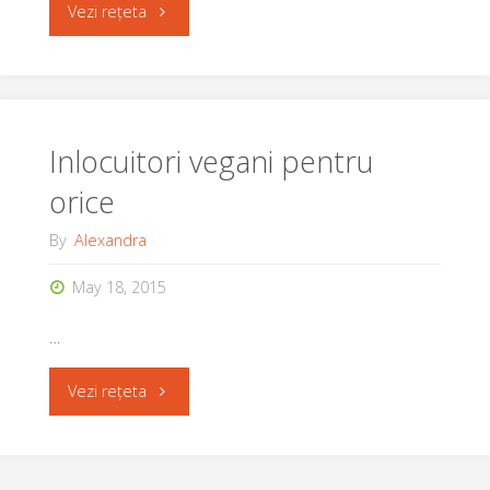
"In
Vezi rețeta
sfarsit
pe
Facebook
Inlocuitori vegani pentru
orice
!"
By
Alexandra
May 18, 2015
…
"Inlocuitori
Vezi rețeta
vegani
pentru