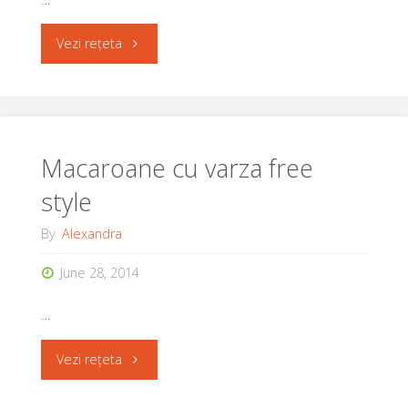
"Ciorba
Vezi rețeta
de
legume
cu
Macaroane cu varza free
style
taietei
By
Alexandra
scurti
June 28, 2014
a
…
la
Alexandra"
"Macaroane
Vezi rețeta
cu