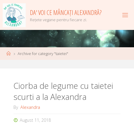
Skip
to
DA' VOI CE MÂNCAȚI ALEXANDRĂ?
content
Rețete vegane pentru fiecare zi.
Home
Archive for category "taietei"
Ciorba de legume cu taietei
scurti a la Alexandra
By
Alexandra
August 11, 2018
…