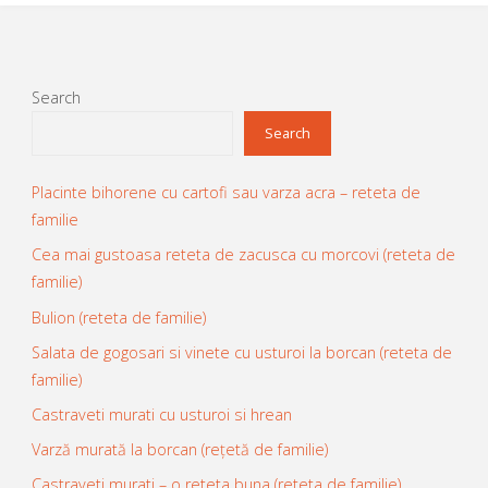
varza
free
Search
style"
Search
Placinte bihorene cu cartofi sau varza acra – reteta de
familie
Cea mai gustoasa reteta de zacusca cu morcovi (reteta de
familie)
Bulion (reteta de familie)
Salata de gogosari si vinete cu usturoi la borcan (reteta de
familie)
Castraveti murati cu usturoi si hrean
Varză murată la borcan (rețetă de familie)
Castraveti murati – o reteta buna (reteta de familie)