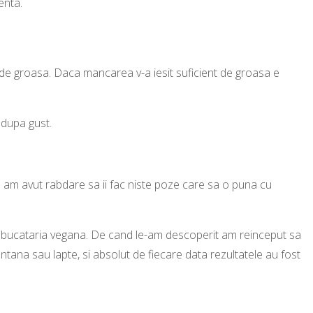
enta.
.
e groasa. Daca mancarea v-a iesit suficient de groasa e
 dupa gust.
am avut rabdare sa ii fac niste poze care sa o puna cu
n bucataria vegana. De cand le-am descoperit am reinceput sa
ntana sau lapte, si absolut de fiecare data rezultatele au fost