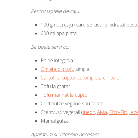
Pentru laptele de caju:
100 g nuci caju (care se lasa la hidratat peste
600 ml apa plata
Se poate servi cu:
Paine integrala
Omleta din tofu
simpla
Cartofi la cuptor cu ompleta din tofu
Tofu la gratar
Tofu marinat la cuptor
Chiftelutze vegane sau falafel
Cremvusti vegetali (
Inedit
,
Aivia
,
Fitto-Fitt
,
Iez
Mamaligutza
Aparatura si ustensile necesare: