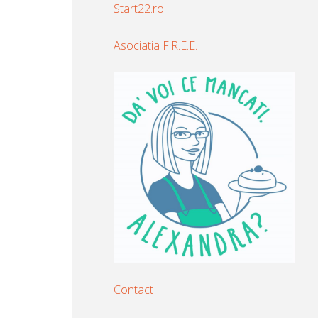
Start22.ro
Asociatia F.R.E.E.
Contact