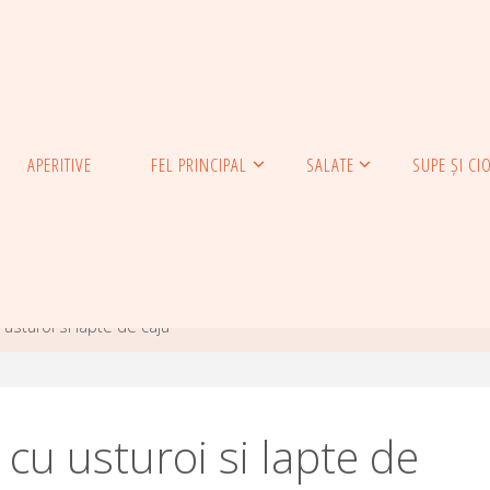
APERITIVE
FEL PRINCIPAL
SALATE
SUPE ȘI CI
sturoi si lapte de caju
u usturoi si lapte de