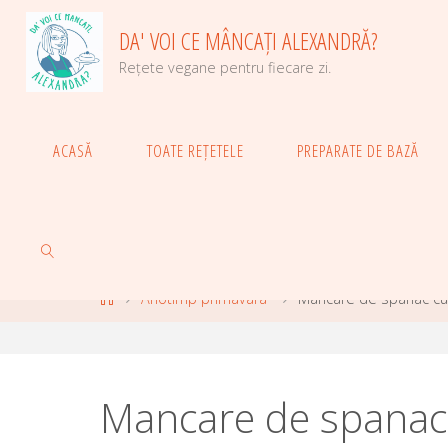
Skip
DA' VOI CE MÂNCAȚI ALEXANDRĂ?
to
content
Rețete vegane pentru fiecare zi.
ACASĂ
TOATE REȚETELE
PREPARATE DE BAZĂ
Home
Anotimp primavara
Mancare de spanac cu u
SEARCH
Mancare de spanac c