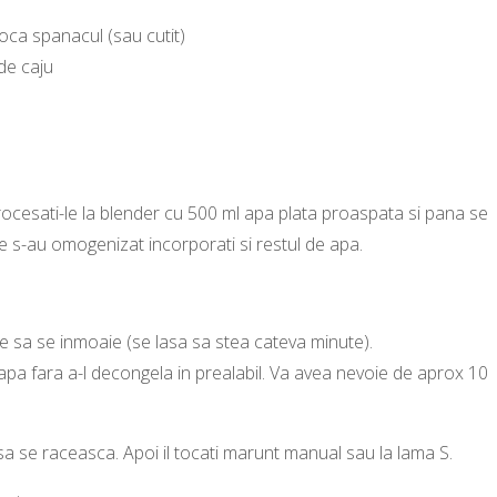
oca spanacul (sau cutit)
 de caju
procesati-le la blender cu 500 ml apa plata proaspata si pana se
 s-au omogenizat incorporati si restul de apa.
 sa se inmoaie (se lasa sa stea cateva minute).
 apa fara a-l decongela in prealabil. Va avea nevoie de aprox 10
n sa se raceasca. Apoi il tocati marunt manual sau la lama S.