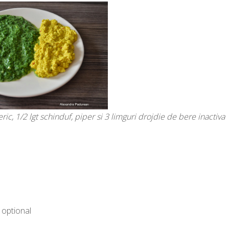
eric, 1/2 lgt schinduf, piper si 3 limguri drojdie de bere inactiva
 optional