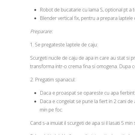
Robot de bucatarie cu lama S, optional pt a t
Blender vertical fix, pentru a prepara laptele
Preparare:
1.
Se pregateste laptele de caju:
Scurgeti nucile de caju de apa in care au stat si 
transforma intr-o crema fina si omogena. Dupa ce
2.
Pregatim spanacul:
Daca e proaspat se opareste cu apa fierbinte
Daca e congelat se pune la fiert in 2 cani de
min pe foc.
Cand s-a imuiat il scurgeti de apa si il lasati 5 mi