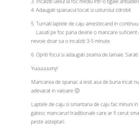
3.
Incalziti uleiul la foc mediu intr-o tigaie antiader
4.
Adaugati spanacul tocat si usturoiul zdrobit.
5.
Turnati laptele de caju amestecand in continuu
Lasati pe foc pana devine o mancare suficient d
nevoie doar sa o incalziti 3-5 minute.
6.
Opriti focul si adaugati zeama de lamaie. Sarati
Yuuuuuumy!
Mancarea de spanac a iesit asa de buna incat nu 
adevarat in valoare 🙂
Laptele de caju si smantana de caju fac minuni i
gatesc mancaruri traditionale care ar fi cerut sma
peste asteptari.