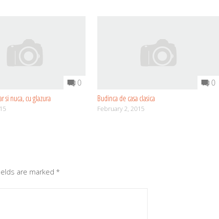
0
0
r si nuca, cu glazura
Budinca de casa clasica
015
February 2, 2015
fields are marked
*