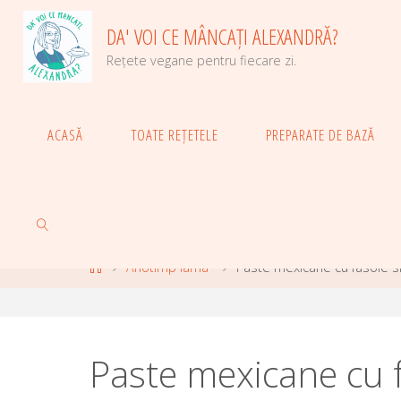
Skip
DA' VOI CE MÂNCAȚI ALEXANDRĂ?
to
content
Rețete vegane pentru fiecare zi.
ACASĂ
TOATE REȚETELE
PREPARATE DE BAZĂ
Home
Anotimp iarna
Paste mexicane cu fasole 
SEARCH
Paste mexicane cu 