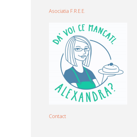
Asociatia F.R.E.E.
Contact