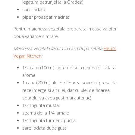
legatura patrunjel (a la Oradea)
sare iodata
piper proaspat macinat
Pentru maioneza vegetala preparata in casa va ofer
doua variante similare.
Maioneza vegetala facuta in casa dupa reteta
Fleur’s
Vegan Kitchen
:
1/2 cana (100ml) lapte de soia neindulcit si fara
arome
1 cana (200ml) ulei de floarea soarelui presat la
rece (merge si alt ulei, dar cu ulei de floarea
soarelui va avea gust mai autentic)
1/2 lingurita mustar
zeama de la 1/4 lamaie
1/4 lingurita turmeric pudra
sare iodata dupa gust