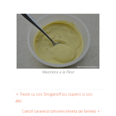
Maioneza a la Fleur
Paste cu sos Stroganoff (cu ciuperci si sos
alb)
Cartofi taranesti bihoreni (reteta de familie)