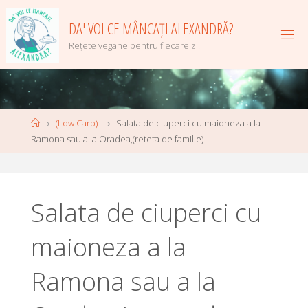
Skip
to
DA' VOI CE MÂNCAȚI ALEXANDRĂ?
content
Rețete vegane pentru fiecare zi.
Home
(Low Carb)
Salata de ciuperci cu maioneza a la
Ramona sau a la Oradea,(reteta de familie)
Salata de ciuperci cu
maioneza a la
Ramona sau a la