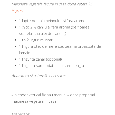
Maioneza vegetala facuta in casa dupa reteta lui
Miyoko
:
1 lapte de soia neindulcit si fara arome
1 ½ to 2 ½ cani ulei fara aroma (de floarea
soarelui sau ulei de canola,)
1 to 2 linguri mustar
1 lingura otet de mere sau zeama proaspata de
lamaie
1 lingurita zahar (optional)
1 lingurita sare iodata sau sare neagra
Aparatura si ustensile necesare:
– blender vertical fix sau manual – daca preparati
maioneza vegetala in casa
Preparare: