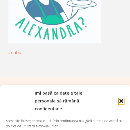
Contact
Imi pasă ca datele tale
ACASĂ
|
TOATE REȚETELE
|
personale să rămână
PREPARATE DE BAZĂ
|
APERITIVE
|
confidențiale
FEL PRINCIPAL
|
SALATE
|
SUPE ȘI CIORBE
|
TARTINABILE
|
DESERTURI
|
BĂUTURI
|
Acest site folosește cookie-uri. Prin continuarea navigării sunteți de acord cu
Search for:
politica de utilizare a cookie-urilor.
Search