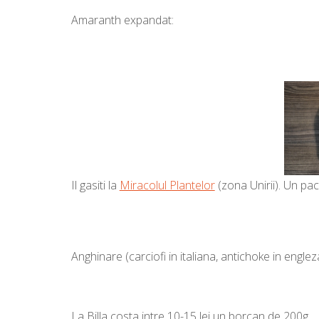
Amaranth expandat:
Il gasiti la
Miracolul Plantelor
(zona Unirii). Un pac
Anghinare (carciofi in italiana, antichoke in englez
La Billa costa intre 10-15 lei un borcan de 200g.