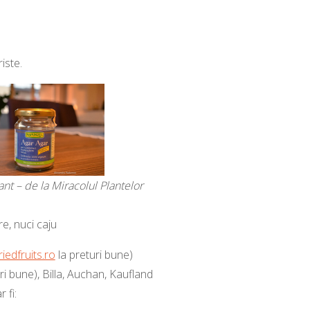
iste.
iant – de la Miracolul Plantelor
e, nuci caju
riedfruits.ro
la preturi bune)
ri bune), Billa, Auchan, Kaufland
 fi: