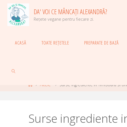
Skip
DA' VOI CE MÂNCAȚI ALEXANDRĂ?
to
content
Rețete vegane pentru fiecare zi.
ACASĂ
TOATE REȚETELE
PREPARATE DE BAZĂ
Home
Altele
Surse ingrediente in Timisoara si on
SEARCH
Surse ingrediente i