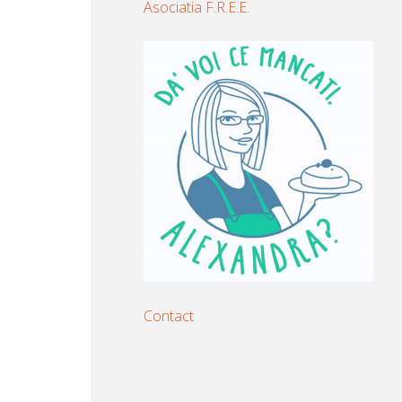
Asociatia F.R.E.E.
Contact