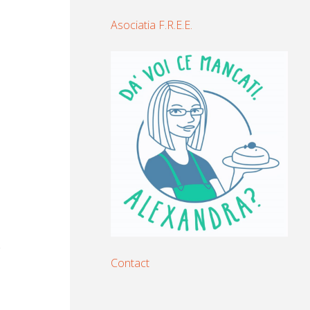
Asociatia F.R.E.E.
Contact