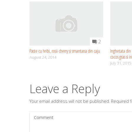
2
Paste cu hribi, rosii cherry si smantana din caju
Inghetata din 
cocos gras si i
August 24, 2014
July 31, 2015
Leave a Reply
Your email address will not be published.
Required 