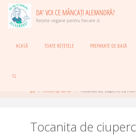
Skip
DA' VOI CE MÂNCAȚI ALEXANDRĂ?
to
content
Rețete vegane pentru fiecare zi.
ACASĂ
TOATE REȚETELE
PREPARATE DE BAZĂ
Home
Anotimp iarna
Tocanita de ciuperci cu morc
SEARCH
Tocanita de ciuperc