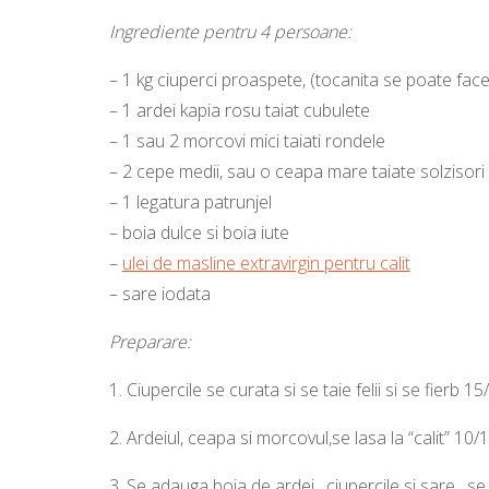
Ingrediente pentru 4 persoane:
– 1 kg ciuperci proaspete, (tocanita se poate face
– 1 ardei kapia rosu taiat cubulete
– 1 sau 2 morcovi mici taiati rondele
– 2 cepe medii, sau o ceapa mare taiate solzisori
– 1 legatura patrunjel
– boia dulce si boia iute
–
ulei de masline extravirgin pentru calit
– sare iodata
Preparare:
1.
Ciupercile se curata si se taie felii si se fierb 
2.
Ardeiul, ceapa si morcovul,se lasa la “calit” 10/
3.
Se adauga boia de ardei , ciupercile si sare , 