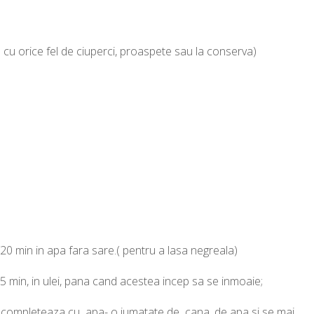
 cu orice fel de ciuperci, proaspete sau la conserva)
15/20 min in apa fara sare.( pentru a lasa negreala)
15 min, in ulei, pana cand acestea incep sa se inmoaie;
se completeaza cu apa- o jumatate de cana, de apa si se mai