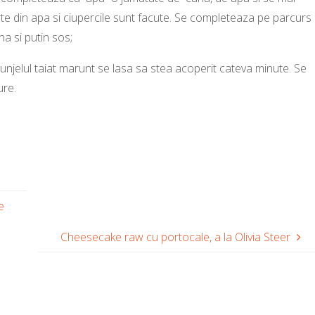
rte din apa si ciupercile sunt facute. Se completeaza pe parcurs
na si putin sos;
unjelul taiat marunt se lasa sa stea acoperit cateva minute. Se
ure.
e
Cheesecake raw cu portocale, a la Olivia Steer