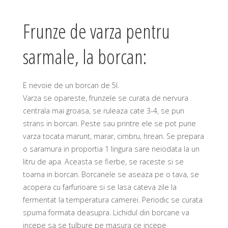
Frunze de varza pentru
sarmale, la borcan:
E nevoie de un borcan de 5l.
Varza se opareste, frunzele se curata de nervura
centrala mai groasa, se ruleaza cate 3-4, se pun
strans in borcan. Peste sau printre ele se pot pune
varza tocata marunt, marar, cimbru, hrean. Se prepara
o saramura in proportia 1 lingura sare neiodata la un
litru de apa. Aceasta se fierbe, se raceste si se
toarna in borcan. Borcanele se aseaza pe o tava, se
acopera cu farfurioare si se lasa cateva zile la
fermentat la temperatura camerei. Periodic se curata
spuma formata deasupra. Lichidul din borcane va
incepe sa se tulbure pe masura ce incepe