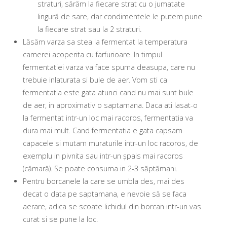
straturi, sărăm la fiecare strat cu o jumatate
lingură de sare, dar condimentele le putem pune
la fiecare strat sau la 2 straturi.
Lăsăm varza sa stea la fermentat la temperatura
camerei acoperita cu farfurioare. In timpul
fermentatiei varza va face spuma deasupa, care nu
trebuie inlaturata si bule de aer. Vom sti ca
fermentatia este gata atunci cand nu mai sunt bule
de aer, in aproximativ o saptamana. Daca ati lasat-o
la fermentat intr-un loc mai racoros, fermentatia va
dura mai mult. Cand fermentatia e gata capsam
capacele si mutam muraturile intr-un loc racoros, de
exemplu in pivnita sau intr-un șpais mai racoros
(cămară). Se poate consuma in 2-3 săptămani.
Pentru borcanele la care se umbla des, mai des
decat o data pe saptamana, e nevoie să se faca
aerare, adica se scoate lichidul din borcan intr-un vas
curat si se pune la loc.