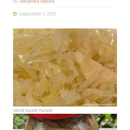
By
Alexandra Vancea
September 7, 2025
Varză tocată murată