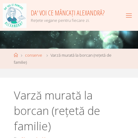
Skip
to
DA' VOI CE MÂNCAȚI ALEXANDRĂ?
content
Rețete vegane pentru fiecare zi.
Home
conserve
Varză murată la borcan (rețetă de
familie)
Varză murată la
borcan (rețetă de
familie)