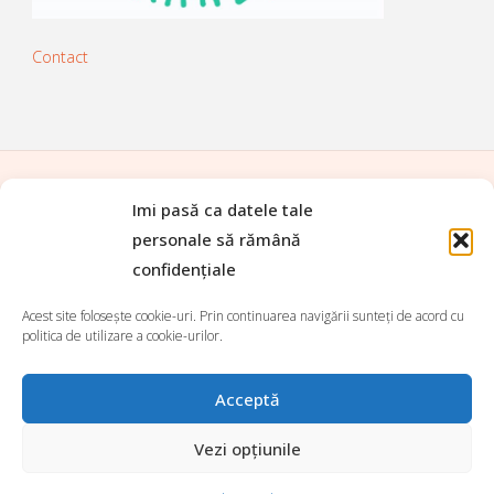
Contact
Imi pasă ca datele tale
ACASĂ
|
TOATE REȚETELE
|
personale să rămână
PREPARATE DE BAZĂ
|
APERITIVE
|
confidențiale
FEL PRINCIPAL
|
SALATE
|
SUPE ȘI CIORBE
|
TARTINABILE
|
DESERTURI
|
BĂUTURI
|
Acest site folosește cookie-uri. Prin continuarea navigării sunteți de acord cu
Search for:
politica de utilizare a cookie-urilor.
Search
Acceptă
©2026 Da' voi ce mâncați Alexandră?
Vezi opțiunile