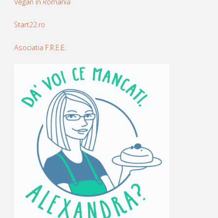
Vegan in Romania
Start22.ro
Asociatia F.R.E.E.