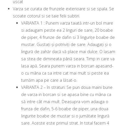
uscat
Varza se curata de frunzele exterioare si se spala. Se
scoate cotorul si se taie felii subtiri.
VARIANTA 1 : Punem varza taiată intr-un bol mare
si adaugam peste ea 2 linguri de sare, 20 boabe
de piper, 4 frunze de dafin si 3 lingurițe boabe de
mustar. Gustați și potriviți de sare. Adaugați și o
lingură de zahăr dacă vă place mai dulce. O lasam
sa stea de dimineata până seara. Timp in care va
lasa apă. Seara punem varza in borcan apasand-
o cu mâna ca sa intre cat mai mult si peste ea
turnăm apa pe care a lăsat-o.
VARIANTA 2 – în straturi: Se pun doua maini bune
de varza in borcan si se apasa bine cu mâna ca
să intre cât mai mult. Deasupra vom adauga o
frunza de dafin, 5-6 boabe de piper, una doua
lingurite boabe de mustar si o jumătate lingură
sare. Aceste este primul strat. In total facem 4