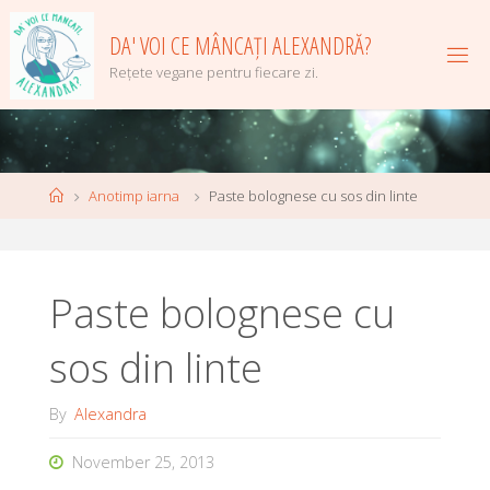
Skip
to
DA' VOI CE MÂNCAȚI ALEXANDRĂ?
content
Rețete vegane pentru fiecare zi.
Home
Anotimp iarna
Paste bolognese cu sos din linte
Paste bolognese cu
sos din linte
By
Alexandra
November 25, 2013