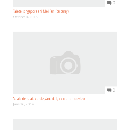
0
Taietei singaporeeni Mei Fun (cu curry)
October 4, 2016
0
Salata de salata verde,Varianta I, cu ulei de dovleac
June 16, 2014