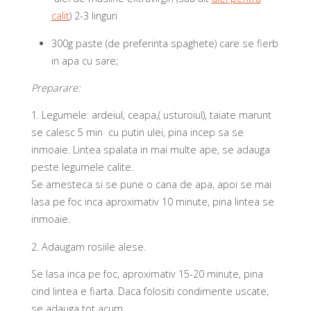
calit
) 2-3 linguri
300g paste (de preferinta spaghete) care se fierb
in apa cu sare;
Preparare:
1.
Legumele: ardeiul, ceapa,( usturoiul), taiate marunt
se calesc 5 min cu putin ulei, pina incep sa se
inmoaie. Lintea spalata in mai multe ape, se adauga
peste legumele calite.
Se amesteca si se pune o cana de apa, apoi se mai
lasa pe foc inca aproximativ 10 minute, pina lintea se
inmoaie.
2.
Adaugam rosiile alese.
Se lasa inca pe foc, aproximativ 15-20 minute, pina
cind lintea e fiarta. Daca folositi condimente uscate,
se adauga tot acum.