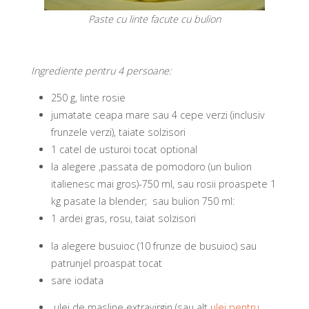
Paste cu linte facute cu bulion
Ingrediente pentru 4 persoane:
250 g, linte rosie
jumatate ceapa mare sau 4 cepe verzi (inclusiv
frunzele verzi), taiate solzisori
1 catel de usturoi tocat optional
la alegere ,passata de pomodoro (un bulion
italienesc mai gros)-750 ml, sau rosii proaspete 1
kg pasate la blender; sau bulion 750 ml:
1 ardei gras, rosu, taiat solzisori
la alegere busuioc (10 frunze de busuioc) sau
patrunjel proaspat tocat
sare iodata
ulei de masline extravirgin (sau alt
ulei pentru