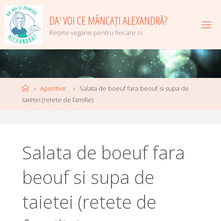
Skip
to
DA' VOI CE MÂNCAȚI ALEXANDRĂ?
content
Rețete vegane pentru fiecare zi.
Home
Aperitive
Salata de boeuf fara beouf si supa de
taietei (retete de familie)
Salata de boeuf fara
beouf si supa de
taietei (retete de