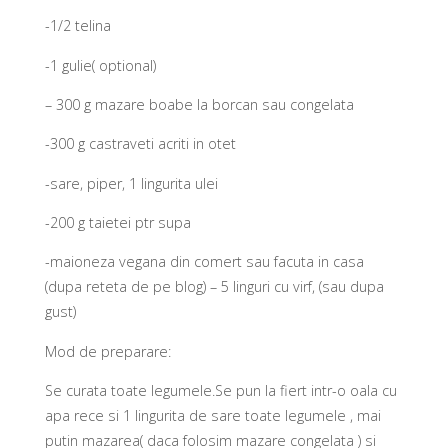
-1/2 telina
-1 gulie( optional)
– 300 g mazare boabe la borcan sau congelata
-300 g castraveti acriti in otet
-sare, piper, 1 lingurita ulei
-200 g taietei ptr supa
-maioneza vegana din comert sau facuta in casa
(dupa reteta de pe blog) – 5 linguri cu virf, (sau dupa
gust)
Mod de preparare:
Se curata toate legumele.Se pun la fiert intr-o oala cu
apa rece si 1 lingurita de sare toate legumele , mai
putin mazarea( daca folosim mazare congelata ) si