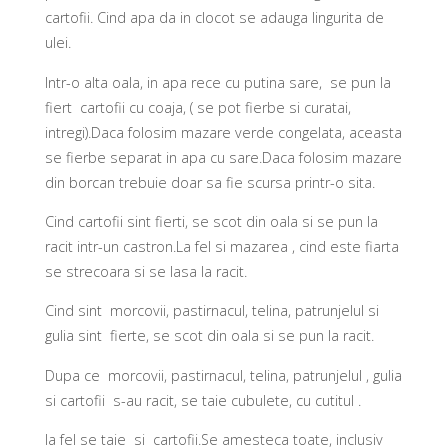
cartofii. Cind apa da in clocot se adauga lingurita de
ulei.
Intr-o alta oala, in apa rece cu putina sare, se pun la
fiert cartofii cu coaja, ( se pot fierbe si curatai,
intregi).Daca folosim mazare verde congelata, aceasta
se fierbe separat in apa cu sare.Daca folosim mazare
din borcan trebuie doar sa fie scursa printr-o sita.
Cind cartofii sint fierti, se scot din oala si se pun la
racit intr-un castron.La fel si mazarea , cind este fiarta
se strecoara si se lasa la racit.
Cind sint morcovii, pastirnacul, telina, patrunjelul si
gulia sint fierte, se scot din oala si se pun la racit.
Dupa ce morcovii, pastirnacul, telina, patrunjelul , gulia
si cartofii s-au racit, se taie cubulete, cu cutitul .
la fel se taie si cartofii.Se amesteca toate, inclusiv