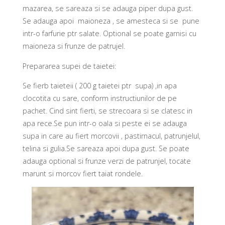
mazarea, se sareaza si se adauga piper dupa gust.
Se adauga apoi maioneza , se amesteca si se pune
intr-o farfurie ptr salate. Optional se poate garnisi cu
maioneza si frunze de patrujel.
Prepararea supei de taietei:
Se fierb taieteii ( 200 g taietei ptr supa) ,in apa
clocotita cu sare, conform instructiunilor de pe
pachet. Cind sint fierti, se strecoara si se clatesc in
apa rece.Se pun intr-o oala si peste ei se adauga
supa in care au fiert morcovii , pastirnacul, patrunjelul,
telina si gulia.Se sareaza apoi dupa gust. Se poate
adauga optional si frunze verzi de patrunjel, tocate
marunt si morcov fiert taiat rondele.