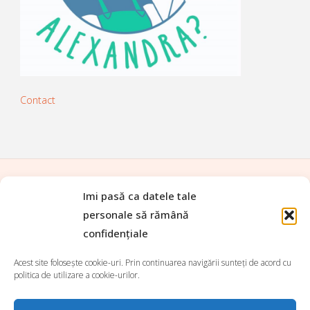
Contact
Imi pasă ca datele tale
ACASĂ
|
TOATE REȚETELE
|
personale să rămână
PREPARATE DE BAZĂ
|
APERITIVE
|
confidențiale
FEL PRINCIPAL
|
SALATE
|
SUPE ȘI CIORBE
|
TARTINABILE
|
DESERTURI
|
BĂUTURI
|
Acest site folosește cookie-uri. Prin continuarea navigării sunteți de acord cu
Search for:
politica de utilizare a cookie-urilor.
Search