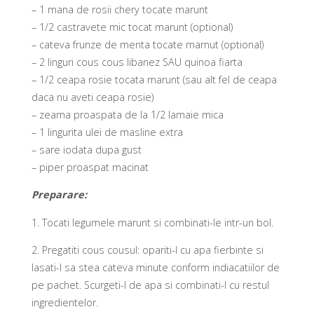
– 1 mana de rosii chery tocate marunt
– 1/2 castravete mic tocat marunt (optional)
– cateva frunze de menta tocate marnut (optional)
– 2 linguri cous cous libanez SAU quinoa fiarta
– 1/2 ceapa rosie tocata marunt (sau alt fel de ceapa
daca nu aveti ceapa rosie)
– zeama proaspata de la 1/2 lamaie mica
– 1 lingurita ulei de masline extra
– sare iodata dupa gust
– piper proaspat macinat
Preparare:
1.
Tocati legumele marunt si combinati-le intr-un bol.
2.
Pregatiti cous cousul: opariti-l cu apa fierbinte si
lasati-l sa stea cateva minute conform indiacatiilor de
pe pachet. Scurgeti-l de apa si combinati-l cu restul
ingredientelor.