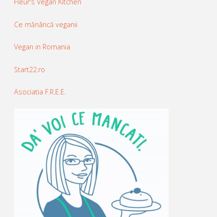
Fleur's Vegan Kitchen
Ce mănâncă veganii
Vegan in Romania
Start22.ro
Asociatia F.R.E.E.