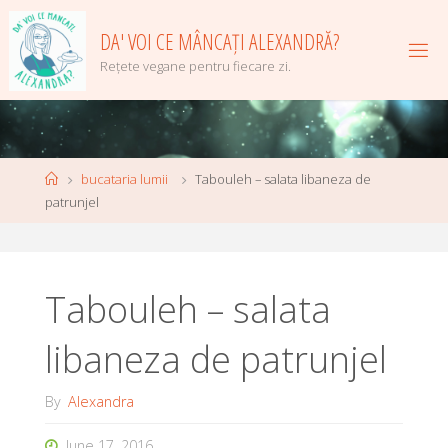
Skip
to
DA' VOI CE MÂNCAȚI ALEXANDRĂ?
content
Rețete vegane pentru fiecare zi.
Home
bucataria lumii
Tabouleh – salata libaneza de
patrunjel
Tabouleh – salata
libaneza de patrunjel
By
Alexandra
June 17, 2016