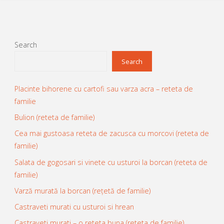
Search
Search
Placinte bihorene cu cartofi sau varza acra – reteta de
familie
Bulion (reteta de familie)
Cea mai gustoasa reteta de zacusca cu morcovi (reteta de
familie)
Salata de gogosari si vinete cu usturoi la borcan (reteta de
familie)
Varză murată la borcan (rețetă de familie)
Castraveti murati cu usturoi si hrean
Castraveti murati – o reteta buna (reteta de familie)