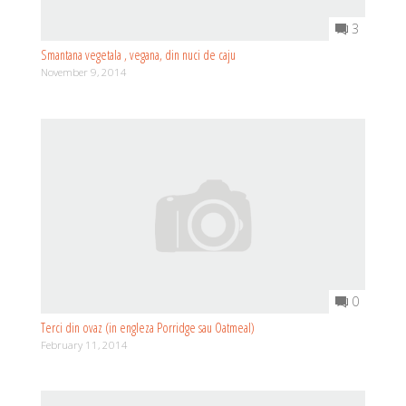
3
Smantana vegetala , vegana, din nuci de caju
November 9, 2014
0
Terci din ovaz (in engleza Porridge sau Oatmeal)
February 11, 2014