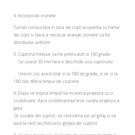
4.
Incorporati visinele.
Turnati compozitia in tava de copt acoperita cu hartie
de copt si daca e necesar aranjati visinele sa fie
distribuite uniform.
5.
Cuptorul trebuie sa fie preincalzit la 160 grade.
Se coace 30 min fara a deschide usa cuptorului.
Uneori coc acest blat si la 180 de grade, e ok si la
180 dar difera timpul de coacere.
6.
Dupa ce expira timpul se incearca prajitura cu o
scobitoare, daca scobitoareaa iese curata prajitura e
gata.
Se scoate din cuptor, se rastoarna pe un grilaj si se
lasa la racit (eu folosesc grilajul din cuptor).