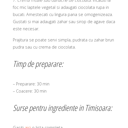
7.
Crema moale sau Ganache de ciocolata
: Incalziti la
foc mic laptele vegetal si adaugati ciocolata rupa in
bucati. Amestecati cu lingura pana se omogenizeaza.
Gustati si mai adaugati zahar sau sirop de agave daca
este necesar.
Prajitura se poate servi simpla, pudrata cu zahar brun
pudra sau cu crema de ciocolata.
Timp de preparare:
– Preparare: 30 min
– Coacere: 30 min
Surse pentru ingrediente in Timisoara:
Gasiti
aici
o lista completa.