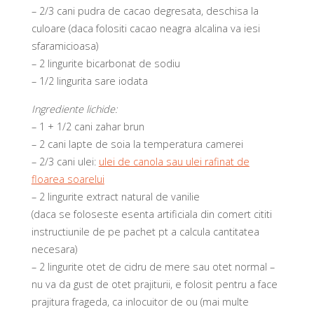
– 2/3 cani pudra de cacao degresata, deschisa la
culoare (daca folositi cacao neagra alcalina va iesi
sfaramicioasa)
– 2 lingurite bicarbonat de sodiu
– 1/2 lingurita sare iodata
Ingrediente lichide:
– 1 + 1/2 cani zahar brun
– 2 cani lapte de soia la temperatura camerei
– 2/3 cani ulei:
ulei de canola sau ulei rafinat de
floarea soarelui
– 2 lingurite extract natural de vanilie
(daca se foloseste esenta artificiala din comert cititi
instructiunile de pe pachet pt a calcula cantitatea
necesara)
– 2 lingurite otet de cidru de mere sau otet normal –
nu va da gust de otet prajiturii, e folosit pentru a face
prajitura frageda, ca inlocuitor de ou (mai multe