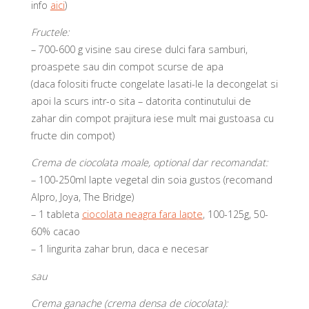
info
aici
)
Fructele:
– 700-600 g visine sau cirese dulci fara samburi,
proaspete sau din compot scurse de apa
(daca folositi fructe congelate lasati-le la decongelat si
apoi la scurs intr-o sita – datorita continutului de
zahar din compot prajitura iese mult mai gustoasa cu
fructe din compot)
Crema de ciocolata moale, optional dar recomandat:
– 100-250ml lapte vegetal din soia gustos (recomand
Alpro, Joya, The Bridge)
– 1 tableta
ciocolata neagra fara lapte
, 100-125g, 50-
60% cacao
– 1 lingurita zahar brun, daca e necesar
sau
Crema ganache (crema densa de ciocolata):