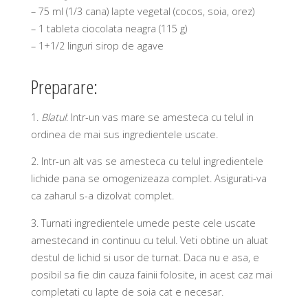
– 75 ml (1/3 cana) lapte vegetal (cocos, soia, orez)
– 1 tableta ciocolata neagra (115 g)
– 1+1/2 linguri sirop de agave
Preparare:
1.
Blatul
: Intr-un vas mare se amesteca cu telul in
ordinea de mai sus ingredientele uscate.
2.
Intr-un alt vas se amesteca cu telul ingredientele
lichide pana se omogenizeaza complet. Asigurati-va
ca zaharul s-a dizolvat complet.
3.
Turnati ingredientele umede peste cele uscate
amestecand in continuu cu telul. Veti obtine un aluat
destul de lichid si usor de turnat. Daca nu e asa, e
posibil sa fie din cauza fainii folosite, in acest caz mai
completati cu lapte de soia cat e necesar.