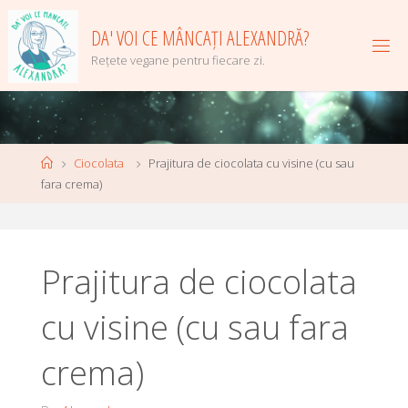
Skip
to
DA' VOI CE MÂNCAȚI ALEXANDRĂ?
content
Rețete vegane pentru fiecare zi.
Home
Ciocolata
Prajitura de ciocolata cu visine (cu sau
fara crema)
Prajitura de ciocolata
cu visine (cu sau fara
crema)