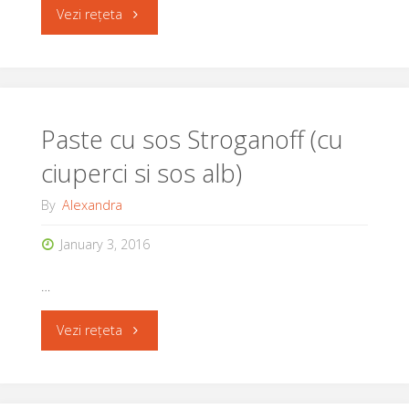
variante)"
"Popcorn
Vezi rețeta
a
la
Luci"
Paste cu sos Stroganoff (cu
ciuperci si sos alb)
By
Alexandra
January 3, 2016
…
"Paste
Vezi rețeta
cu
sos