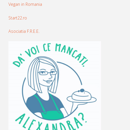
Vegan in Romania
Start22.ro
Asociatia F.R.E.E.