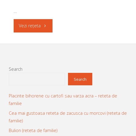
…
"Mamaliguță
Vezi rețeta
cu
ardei
și
Search
tofu"
Search
Placinte bihorene cu cartofi sau varza acra – reteta de
familie
Cea mai gustoasa reteta de zacusca cu morcovi (reteta de
familie)
Bulion (reteta de familie)