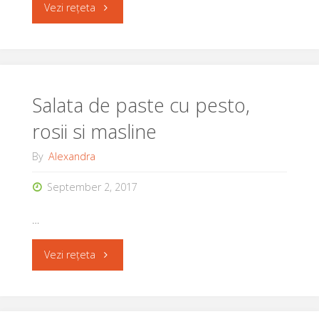
"Fasole
Vezi rețeta
boabe
in
salsa
Salata de paste cu pesto,
rosii si masline
de
By
Alexandra
rosii"
September 2, 2017
…
"Salata
Vezi rețeta
de
paste