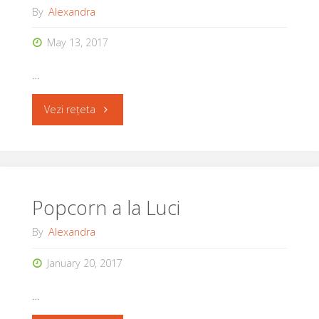
By
Alexandra
sos
May 13, 2017
de
…
rosii"
"Fasole
Vezi rețeta
verde
cu
rosii
Popcorn a la Luci
cherry
By
Alexandra
Provençal
January 20, 2017
(2
…