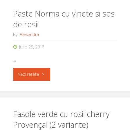
cu
Paste Norma cu vinete si sos
de rosii
pesto,
By
Alexandra
rosii
June 29, 2017
si
…
masline"
"Paste
Vezi rețeta
Norma
cu
vinete
Fasole verde cu rosii cherry
Provençal (2 variante)
si