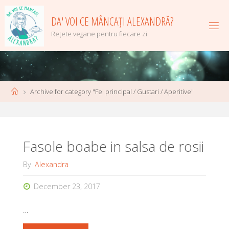
Skip
to
DA' VOI CE MÂNCAȚI ALEXANDRĂ?
content
Rețete vegane pentru fiecare zi.
Home
Archive for category "Fel principal / Gustari / Aperitive"
Fasole boabe in salsa de rosii
By
Alexandra
December 23, 2017
…