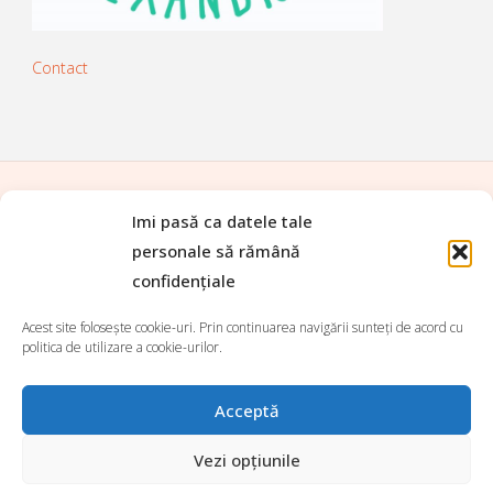
Contact
Imi pasă ca datele tale
ACASĂ
|
TOATE REȚETELE
|
personale să rămână
PREPARATE DE BAZĂ
|
APERITIVE
|
confidențiale
FEL PRINCIPAL
|
SALATE
|
SUPE ȘI CIORBE
|
TARTINABILE
|
DESERTURI
|
BĂUTURI
|
Acest site folosește cookie-uri. Prin continuarea navigării sunteți de acord cu
Search for:
politica de utilizare a cookie-urilor.
Search
Acceptă
©2026 Da' voi ce mâncați Alexandră?
Vezi opțiunile