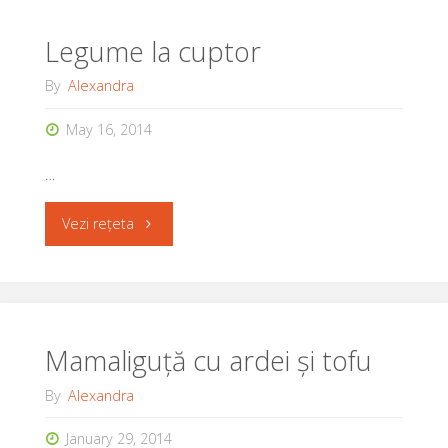
Stroganoff
Legume la cuptor
(cu
By
Alexandra
ciuperci
May 16, 2014
si
…
sos
"Legume
Vezi rețeta
alb)"
la
cuptor"
Mamaliguță cu ardei și tofu
By
Alexandra
January 29, 2014